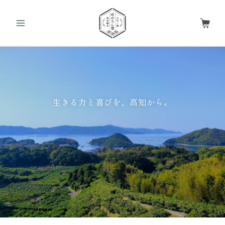
内
容
を
ス
キ
ッ
プ
生きる力と喜びを、高知から。