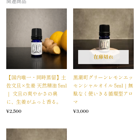
関連商品
在庫切れ
【国内唯一・同時蒸留】土
黒潮町グリーンレモンエッ
佐文旦×生姜 天然精油 5ml
センシャルオイル 5ml｜無
｜ 文旦の爽やかさの奥
駄なく使いきる循環型アロ
に、生姜がふっと香る。
マ
¥
2,500
¥
3,000