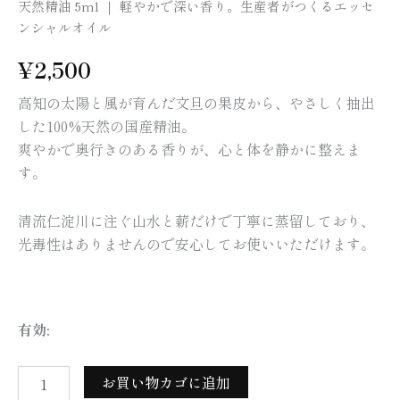
ル
天然精油 5ml ｜ 軽やかで深い香り。生産者がつくるエッセ
個
ンシャルオイル
¥
2,500
高知の太陽と風が育んだ文旦の果皮から、やさしく抽出
した100%天然の国産精油。
爽やかで奥行きのある香りが、心と体を静かに整えま
す。
清流仁淀川に注ぐ山水と薪だけで丁寧に蒸留しており、
光毒性はありませんので安心してお使いいただけます。
有効:
お買い物カゴに追加