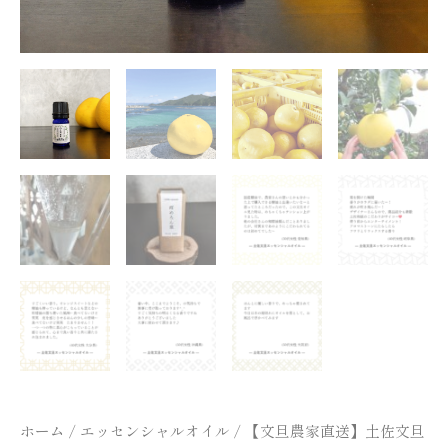
か
で
深
い
香
り。
生
産
者
が
つ
く
る
エ
ッ
セ
ン
シ
ャ
ル
オ
ホーム
/
エッセンシャルオイル
/ 【文旦農家直送】土佐文旦
イ