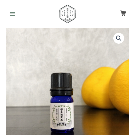
内
容
を
ス
【文
キ
旦
ッ
農
家
プ
直
送】
土
佐
文
旦
天
然
精
油
5ml
｜
軽
や