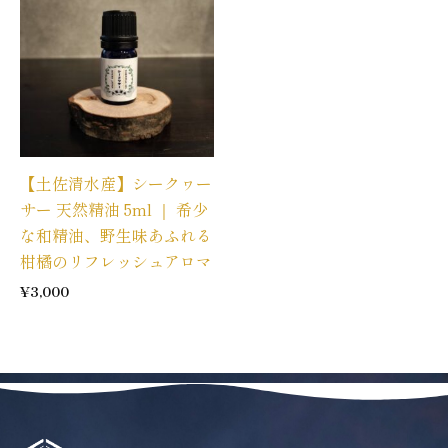
【土佐清水産】シークヮー
サー 天然精油 5ml ｜ 希少
な和精油、野生味あふれる
柑橘のリフレッシュアロマ
¥
3,000