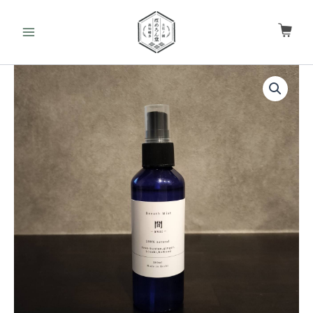
内
容
を
ス
【高
価
キ
知
ッ
産
格
精
プ
油
帯:
配
¥1,500
合】
ア
–
ロ
マ
¥2,000
ル
ー
ム
ミ
ス
ト
「間
－