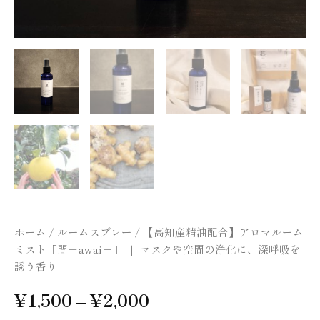
awai
－」
｜
マ
ス
ク
や
空
間
の
浄
化
に、
深
呼
吸
ホーム
/
ルームスプレー
/ 【高知産精油配合】アロマルーム
を
ミスト「間－awai－」 ｜ マスクや空間の浄化に、深呼吸を
誘
誘う香り
う
香
¥
1,500
–
¥
2,000
り
個